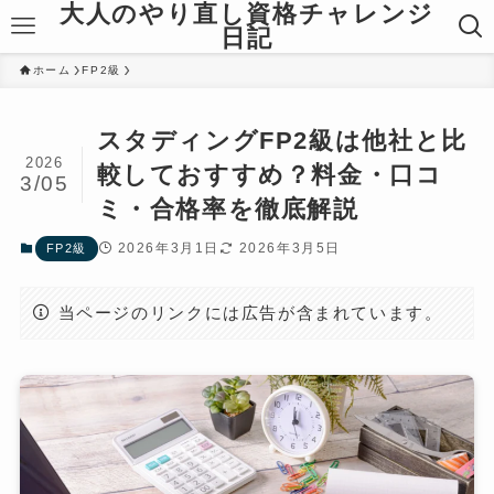
大人のやり直し資格チャレンジ
日記
ホーム
FP2級
スタディングFP2級は他社と比
2026
較しておすすめ？料金・口コ
3/05
ミ・合格率を徹底解説
2026年3月1日
2026年3月5日
FP2級
当ページのリンクには広告が含まれています。