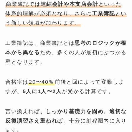
商業簿記では
連結会計や本支店会計
といった
体系的理解が必須となり、さらに
工業簿記
とい
う新しい領域が加わります。
工業簿記は、商業簿記とは
思考のロジックが根
本から異なる
ため、多くの人が最初にぶつかる
壁となります。
合格率は
20〜40％
前後と回によって変動しま
すが、
5人に1人〜2人
が受かる計算です。
言い換えれば、
しっかり基礎力を固め、適切な
反復演習さえ重ねれば
、十分に射程圏内に入り
ます。