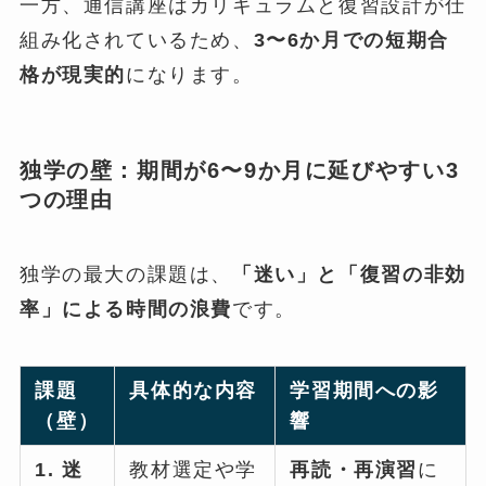
一方、通信講座はカリキュラムと復習設計が仕
組み化されているため、
3〜6か月での短期合
格が現実的
になります。
独学の壁：期間が6〜9か月に延びやすい3
つの理由
独学の最大の課題は、
「迷い」と「復習の非効
率」による時間の浪費
です。
課題
具体的な内容
学習期間への影
（壁）
響
1. 迷
教材選定や学
再読・再演習
に