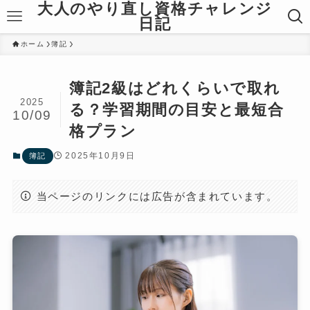
大人のやり直し資格チャレンジ
日記
ホーム
簿記
簿記2級はどれくらいで取れ
2025
る？学習期間の目安と最短合
10/09
格プラン
2025年10月9日
簿記
当ページのリンクには広告が含まれています。