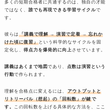
多くの短期合格者に共通するのは、独自の才能
ではなく、
誰でも再現できる学習サイクル
で
す。
彼らは
「講義で理解 → 演習で定着 → 忘れか
けた頃に復習」
という科学的なサイクルを固
定化し、
得点力を爆発的に向上
させています。
講義はあくまで地図
であり、
点数は演習という
行動
で作られます。
理解を合格点に変えるには、
アウトプットと
リトリーバル（想起）の「回転数」
が鍵
で
す。
この回転数を上げる具体的な方法を、ここ