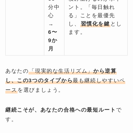
分中
ント。「毎日触れ
心
る」ことを最優先
→
し、
習慣化を鍵
とし
6〜
ます。
9か
月
あなたの
「現実的な生活リズム」
から逆算
し、この3つのタイプから
最も継続しやすいペ
ース
を選びましょう。
継続こそが、あなたの合格への最短ルート
で
す。