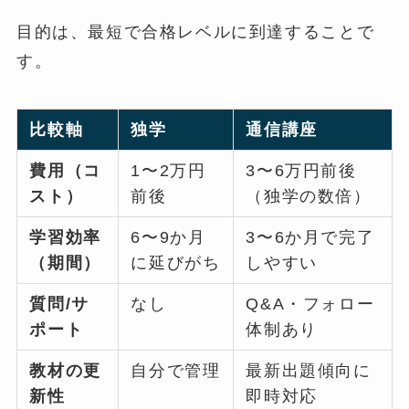
目的は、最短で合格レベルに到達することで
す。
比較軸
独学
通信講座
費用（コ
1〜2万円
3〜6万円前後
スト）
前後
（独学の数倍）
学習効率
6〜9か月
3〜6か月で完了
（期間）
に延びがち
しやすい
質問/サ
なし
Q&A・フォロー
ポート
体制あり
教材の更
自分で管理
最新出題傾向に
新性
即時対応