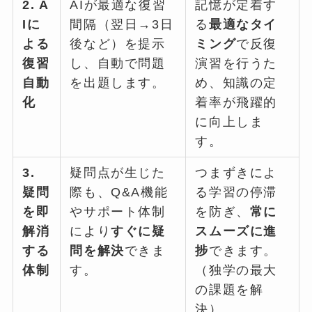
2. A
AIが最適な復習
記憶が定着す
Iに
間隔（翌日→3日
る
最適なタイ
よる
後など）を提示
ミング
で反復
復習
し、自動で問題
演習を行うた
自動
を出題します。
め、知識の定
化
着率が飛躍的
に向上しま
す。
3.
疑問点が生じた
つまずきによ
疑問
際も、Q&A機能
る学習の停滞
を即
やサポート体制
を防ぎ、
常に
解消
により
すぐに疑
スムーズに進
する
問を解決
できま
捗
できます。
体制
す。
（独学の最大
の課題を解
決）