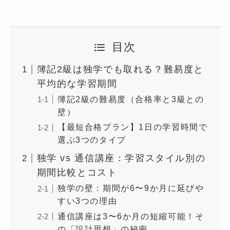
目次
簿記2級は独学でも取れる？難易度と
平均的な学習期間
簿記2級の難易度（合格率と3級との
壁）
【最短合格プラン】1日の学習時間で
選ぶ3つのタイプ
独学 vs 通信講座：学習スタイル別の
期間比較とコスト
独学の壁：期間が6〜9か月に延びや
すい3つの理由
通信講座は3〜6か月の短縮可能！そ
の「設計思想」の秘密