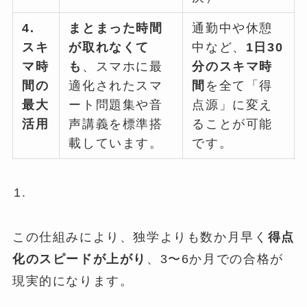
4.
まとまった時間
通勤中や休憩
スキ
が取れなくて
中など、
1日30
マ時
も
、スマホに最
分のスキマ時
間の
適化されたスマ
間
を全て「得
最大
ート問題集や音
点源」に変え
活用
声講義を標準搭
ることが可能
載しています。
です。
この仕組みにより、独学よりも数か月早く
得点
化のスピードが上がり
、3〜6か月での合格が
現実的になります。