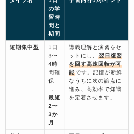
タイプ名
1日
学習内容のポイント
の学
習時
間と
期間
短期集中型
1日
講義理解と演習をセ
3〜
ットにし、
翌日復習
4時
を回す高速回転が可
間確
能
です。記憶が新鮮
保
なうちに次の論点に
→
進み、高効率で知識
最短
を定着させます。
2〜
3か
月