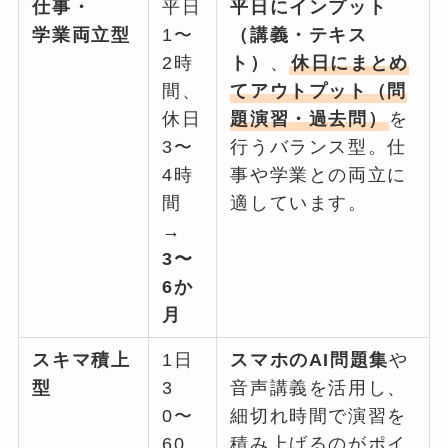
仕事・
平日
平日にインプット
学業両立型
1〜
（講義・テキス
2時
ト）
、
休日にまとめ
間、
てアウトプット（問
休日
題演習・過去問）
を
3〜
行うバランス型。仕
4時
事や学業との両立に
間
適しています。
→
3〜
6か
月
スキマ積上
1日
スマホのAI問題集
や
型
3
音声講義を活用し、
0〜
細切れ時間で演習を
60
積み上げるのがポイ