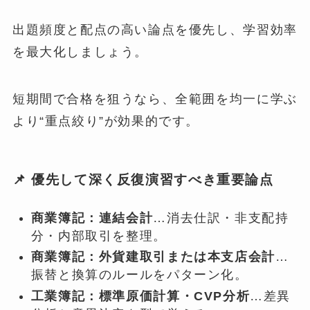
出題頻度と配点の高い論点を優先し、学習効率
を最大化しましょう。
短期間で合格を狙うなら、全範囲を均一に学ぶ
より“重点絞り”が効果的です。
📌 優先して
深く反復演習
すべき重要論点
商業簿記：連結会計
…消去仕訳・非支配持
分・内部取引を整理。
商業簿記：外貨建取引または本支店会計
…
振替と換算のルールをパターン化。
工業簿記：標準原価計算・CVP分析
…差異