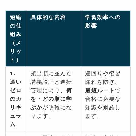
短縮
具体的な内容
学習効率への
の仕
影響
組み
（メ
リッ
ト）
1.
頻出順に並んだ
遠回りや復習
迷い
講義設計と進捗
漏れを防ぎ、
ゼロ
管理により、
何
最短ルート
で
のカ
を・どの順に学
合格に必要な
リキ
ぶか
が明確にな
知識を網羅し
ュラ
ります。
ます。
ム