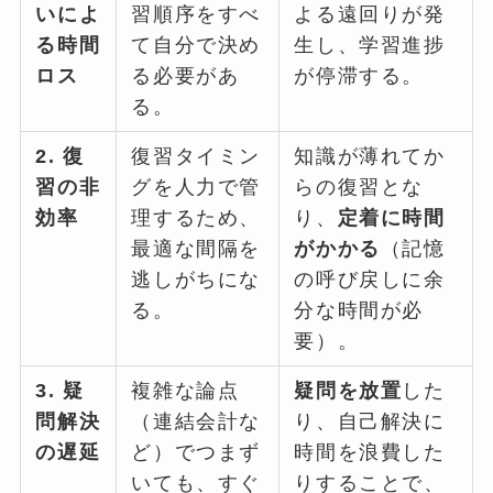
いによ
習順序をすべ
よる遠回りが発
る時間
て自分で決め
生し、学習進捗
ロス
る必要があ
が停滞する。
る。
2. 復
復習タイミン
知識が薄れてか
習の非
グを人力で管
らの復習とな
効率
理するため、
り、
定着に時間
最適な間隔を
がかかる
（記憶
逃しがちにな
の呼び戻しに余
る。
分な時間が必
要）。
3. 疑
複雑な論点
疑問を放置
した
問解決
（連結会計な
り、自己解決に
の遅延
ど）でつまず
時間を浪費した
いても、すぐ
りすることで、