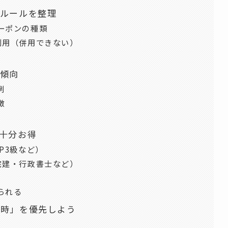
本ルールを整理
ーポンの種類
利用（併用できない）
の傾向
例
徴
十分お得
P3級など）
宅建・行政書士など）
られる
め時」を優先しよう